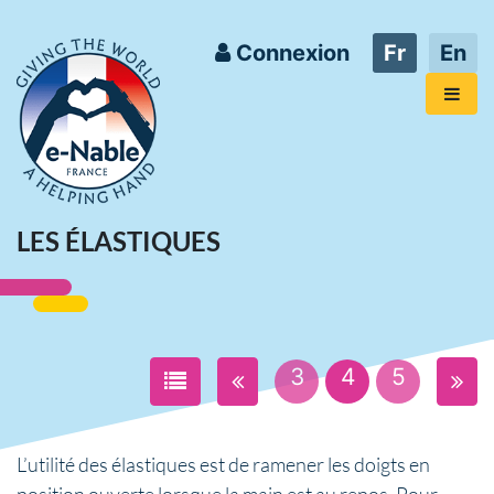
Connexion
Fr
En
LES ÉLASTIQUES
3
4
5
L’utilité des élastiques est de ramener les doigts en
position ouverte lorsque la main est au repos. Pour